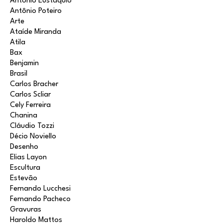
Antonio Eustáquio
Antônio Poteiro
Arte
Ataíde Miranda
Atila
Bax
Benjamin
Brasil
Carlos Bracher
Carlos Scliar
Cely Ferreira
Chanina
Cláudio Tozzi
Décio Noviello
Desenho
Elias Layon
Escultura
Estevão
Fernando Lucchesi
Fernando Pacheco
Gravuras
Haroldo Mattos