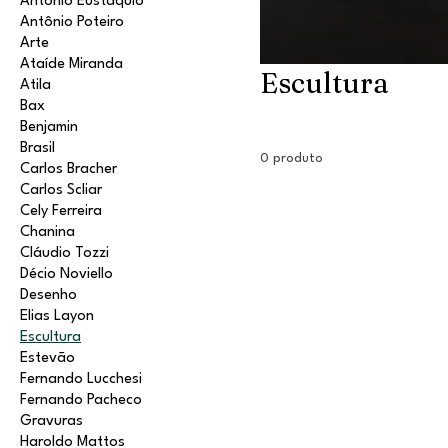
Antonio Eustáquio
Antônio Poteiro
Arte
Ataíde Miranda
Escultura
Atila
Bax
Benjamin
Brasil
0 produto
Carlos Bracher
Carlos Scliar
Cely Ferreira
Chanina
Cláudio Tozzi
Décio Noviello
Desenho
Elias Layon
Escultura
Estevão
Fernando Lucchesi
Fernando Pacheco
Gravuras
Haroldo Mattos