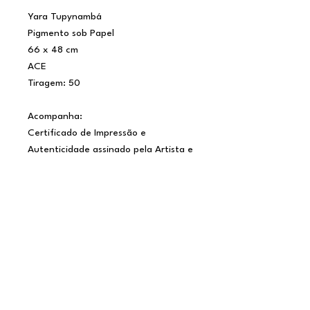
Yara Tupynambá
Pigmento sob Papel
66 x 48 cm
ACE
Tiragem: 50
Acompanha:
Certificado de Impressão e
Autenticidade assinado pela Artista e
Impressor
Certificado de Procedência emitido
pela J&J ArtGallery