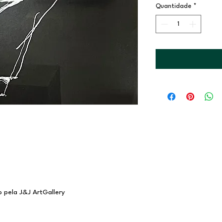
Quantidade
*
o pela J&J ArtGallery