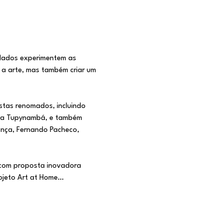
dados experimentem as 
 a arte, mas também criar um 
stas renomados, incluindo 
Yara Tupynambá, e também 
donça, Fernando Pacheco, 
 com proposta inovadora 
ojeto Art at Home…