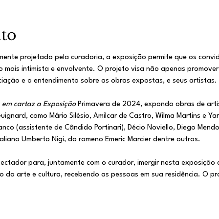
nto
nte projetado pela curadoria, a exposição permite que os convi
 mais intimista e envolvente. ​O projeto visa não apenas promover
ciação e o entendimento sobre as obras expostas, e seus artistas.
á em cartaz a Exposição
 Primavera de 2024, expondo obras de arti
uignard, como Mário Silésio, Amilcar de Castro, Wilma Martins e 
ianco (assistente de Cândido Portinari), Décio Noviello, Diego Men
taliano Umberto Nigi, do romeno Emeric Marcier dentre outros.​
ectador para, juntamente com o curador, imergir nesta exposição
 da arte e cultura, recebendo as pessoas em sua residência. O pr