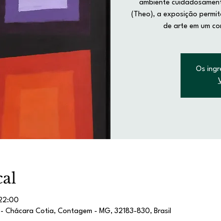
ambiente cuidadosament
(Theo), a exposição permi
de arte em um con
Os ingr
cal
 22:00
2 - Chácara Cotia, Contagem - MG, 32183-830, Brasil